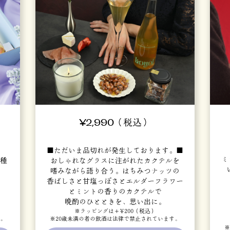
¥2,990（税込）
■ただいま品切れが発生しております。■
ミ
3種
おしゃれなグラスに注がれたカクテルを
嗜みながら語り合う。はちみつナッツの
香ばしさと甘塩っぽさとエルダーフラワー
とミントの香りのカクテルで
晩酌のひとときを、思い出に。
※ラッピングは＋¥200（税込）
す。
※20歳未満の者の飲酒は法律で禁止されています。
※