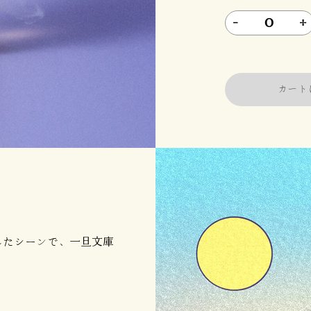
-
0
+
したシーンで、一旦文庫