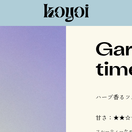
Gar
tim
ハーブ香るフ
甘さ：★★☆
フルーティーな