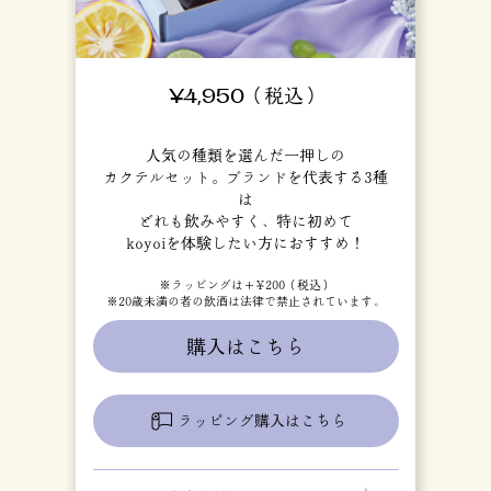
¥4,950（税込）
■
人気の種類を選んだ一押しの
カクテルセット。ブランドを代表する3種
香
は
どれも飲みやすく、特に初めて
koyoiを体験したい方におすすめ！
※
※ラッピングは＋¥200（税込）
※20歳未満の者の飲酒は法律で禁止されています。
購入はこちら
ラッピング購入はこちら